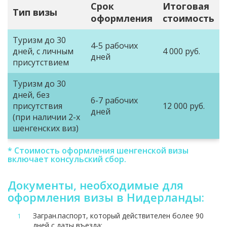
Срок
Итоговая
Тип визы
оформления
стоимость
Туризм до 30
4-5 рабочих
дней, с личным
4 000 руб.
дней
присутствием
Туризм до 30
дней, без
6-7 рабочих
присутствия
12 000 руб.
дней
(при наличии 2-х
шенгенских виз)
* Стоимость оформления шенгенской визы
включает консульский сбор.
Документы, необходимые для
оформления визы в Нидерланды:
Загран.паспорт, который действителен более 90
дней с даты въезда;